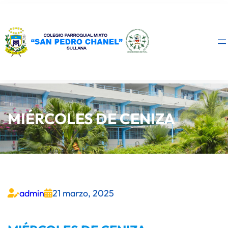
MIÉRCOLES DE CENIZA
admin
21 marzo, 2025

