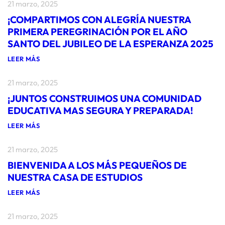
21 marzo, 2025
¡COMPARTIMOS CON ALEGRÍA NUESTRA
PRIMERA PEREGRINACIÓN POR EL AÑO
SANTO DEL JUBILEO DE LA ESPERANZA 2025
:
LEER MÁS
¡
C
21 marzo, 2025
O
M
¡JUNTOS CONSTRUIMOS UNA COMUNIDAD
P
A
EDUCATIVA MAS SEGURA Y PREPARADA!
R
T
:
LEER MÁS
I
¡
M
J
O
21 marzo, 2025
U
S
N
C
BIENVENIDA A LOS MÁS PEQUEÑOS DE
T
O
O
NUESTRA CASA DE ESTUDIOS
N
S
A
C
:
LEER MÁS
L
O
B
E
N
I
G
S
21 marzo, 2025
E
R
T
N