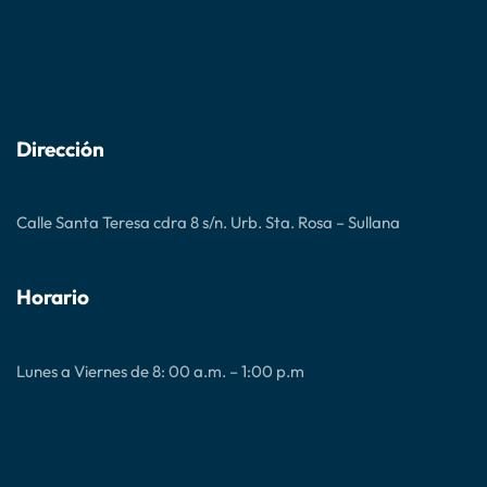
R
D
Ñ
A
E
O
Y
E
S
P
S
A
R
T
N
E
U
T
P
D
O
A
I
D
R
Dirección
O
E
A
S
L
D
J
A
U
!
Calle Santa Teresa cdra 8 s/n. Urb. Sta. Rosa – Sullana
B
I
L
E
Horario
O
D
E
L
A
Lunes a Viernes de 8: 00 a.m. – 1:00 p.m
E
S
P
E
R
A
N