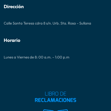
A
I
D
R
Dirección
O
E
A
S
L
D
J
A
U
!
Calle Santa Teresa cdra 8 s/n. Urb. Sta. Rosa – Sullana
B
I
L
E
Horario
O
D
E
L
A
Lunes a Viernes de 8: 00 a.m. – 1:00 p.m
E
S
P
E
R
A
N
Z
A
2
0
2
5