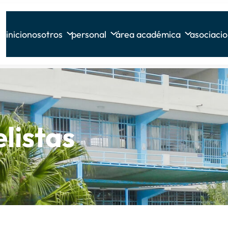
inicio
nosotros
personal
área académica
asociaci
listas