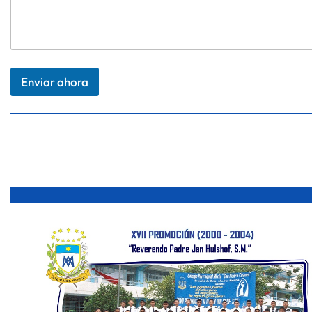
s
Enviar ahora